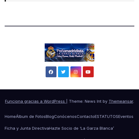
Funciona gracias a WordPress
|
Theme: News Int by
Themeansar
.
Home
Álbum de Fotos
Blog
Conócenos
Contacto
ESTATUTOS
Eventos
Ficha y Junta Directiva
Hazte Socio de ‘La Garza Blanca’