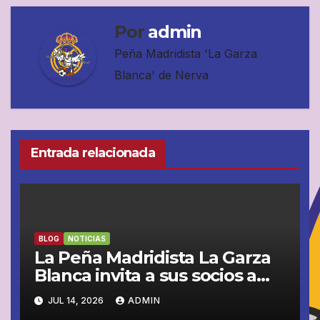
Por
admin
Peña Madridista 'La Garza
Blanca' de Nerva
Entrada relacionada
BLOG
NOTICIAS
La Peña Madridista La Garza
Blanca invita a sus socios a
vivir juntos la semifinal entre
JUL 14, 2026
ADMIN
España y Francia