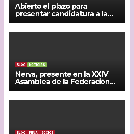
Abierto el plazo para
presentar candidatura a la
Presidencia de la peña
madridista ‘La Garza Blanca’
de Nerva
BLOG
NOTICIAS
Nerva, presente en la XXIV
Asamblea de la Federación
Andaluza de Peñas
Madridistas celebrada en
Jaén
BLOG
PEÑA
SOCIOS