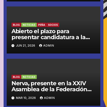
BLOG
NOTICIAS
PEÑA
SOCIOS
Abierto el plazo para
presentar candidatura a la
Presidencia de la peña
JUN 21, 2026
ADMIN
madridista ‘La Garza Blanca’
de Nerva
BLOG
NOTICIAS
Nerva, presente en la XXIV
Asamblea de la Federación
Andaluza de Peñas
MAR 10, 2026
ADMIN
Madridistas celebrada en