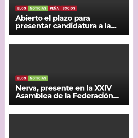
BLOG
NOTICIAS
PEÑA
SOCIOS
Abierto el plazo para
presentar candidatura a la
Presidencia de la peña
madridista ‘La Garza Blanca’
de Nerva
BLOG
NOTICIAS
Nerva, presente en la XXIV
Asamblea de la Federación
Andaluza de Peñas
Madridistas celebrada en
Jaén