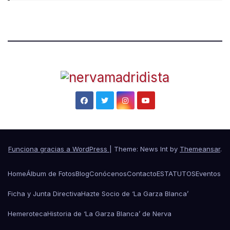
Funciona gracias a WordPress
|
Theme: News Int by
Themeansar
.
Home
Álbum de Fotos
Blog
Conócenos
Contacto
ESTATUTOS
Eventos
Ficha y Junta Directiva
Hazte Socio de ‘La Garza Blanca’
Hemeroteca
Historia de ‘La Garza Blanca’ de Nerva