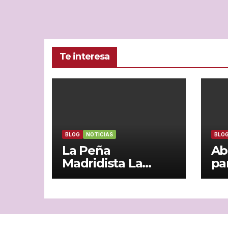
Te interesa
BLOG
NOTICIAS
BLO
La Peña
Ab
Madridista La
pa
Garza Blanca invita
ca
a sus socios a vivir
Pr
juntos la semifinal
pe
entre España y
‘L
Francia
de