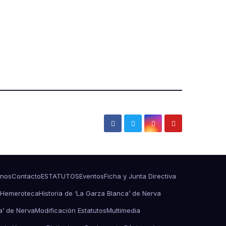
nos
Contacto
ESTATUTOS
Eventos
Ficha y Junta Directiva
Hemeroteca
Historia de ‘La Garza Blanca’ de Nerva
a’ de Nerva
Modificación Estatutos
Multimedia