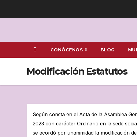
Ir
al
contenido
CONÓCENOS
BLOG
MU
Modificación Estatutos
Según consta en el Acta de la Asamblea Gene
2023 con carácter Ordinario en la sede soci
se acordó por unanimidad la modificación del