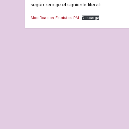
según recoge el siguiente literal:
Modificacion-Estatutos-PM
Descarga