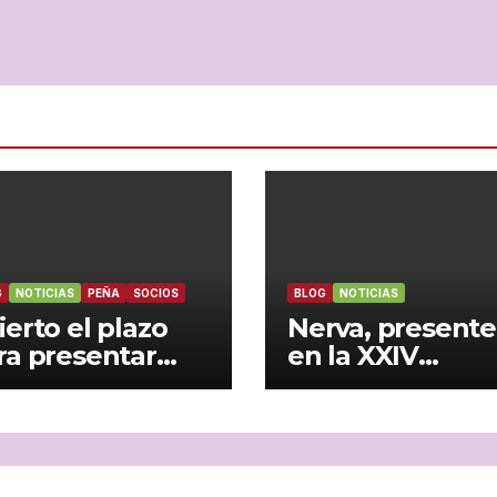
G
NOTICIAS
PEÑA
SOCIOS
BLOG
NOTICIAS
ierto el plazo
Nerva, presente
ra presentar
en la XXIV
ndidatura a la
Asamblea de la
esidencia de la
Federación
ña madridista
Andaluza de
a Garza Blanca’
Peñas Madridis
 Nerva
celebrada en J