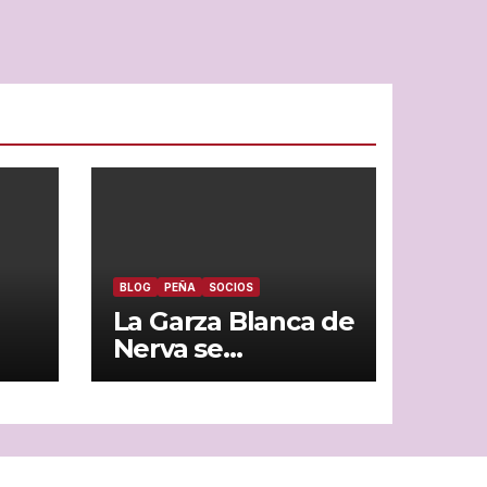
BLOG
PEÑA
SOCIOS
La Garza Blanca de
Nerva se
encamina a los
200 socios con
paso firme
tas
aén