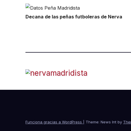
Decana de las peñas futboleras de Nerva
Funciona gracias a WordPress
|
Theme: News Int by
The