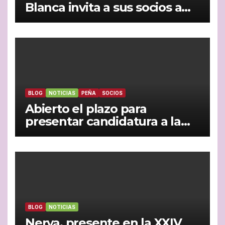
Blanca invita a sus socios a
vivir juntos la semifinal entre
España y Francia
BLOG
NOTICIAS
PEÑA
SOCIOS
Abierto el plazo para
presentar candidatura a la
Presidencia de la peña
madridista ‘La Garza Blanca’
de Nerva
BLOG
NOTICIAS
Nerva, presente en la XXIV