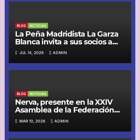
BLOG
NOTICIAS
La Peña Madridista La Garza
Blanca invita a sus socios a
vivir juntos la semifinal entre
JUL 14, 2026
ADMIN
España y Francia
BLOG
NOTICIAS
Nerva, presente en la XXIV
Asamblea de la Federación
Andaluza de Peñas
MAR 10, 2026
ADMIN
Madridistas celebrada en
Jaén