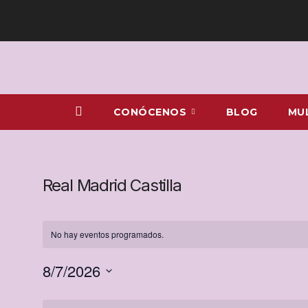
Ir
al
contenido
CONÓCENOS
BLOG
MU
Real Madrid Castilla
No hay eventos programados.
8/7/2026
S
C