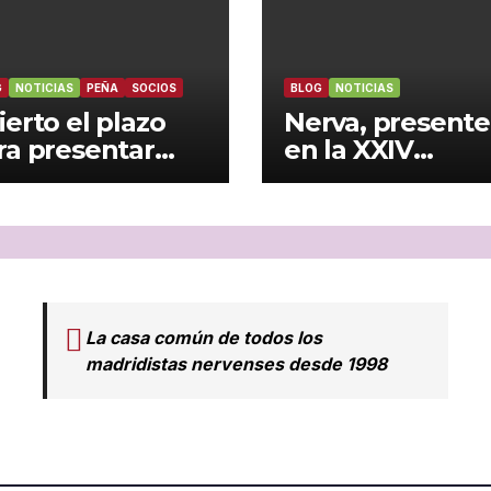
G
NOTICIAS
PEÑA
SOCIOS
BLOG
NOTICIAS
ierto el plazo
Nerva, presente
ra presentar
en la XXIV
ndidatura a la
Asamblea de la
esidencia de la
Federación
ña madridista
Andaluza de
a Garza Blanca’
Peñas Madridis
 Nerva
celebrada en J
La casa común de todos los
madridistas nervenses desde 1998