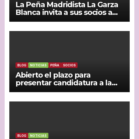
La Peña Madridista La Garza
Blanca invita a sus socios a
vivir juntos la semifinal entre
España y Francia
BLOG
NOTICIAS
PEÑA
SOCIOS
Abierto el plazo para
presentar candidatura a la
Presidencia de la peña
madridista ‘La Garza Blanca’
de Nerva
BLOG
NOTICIAS